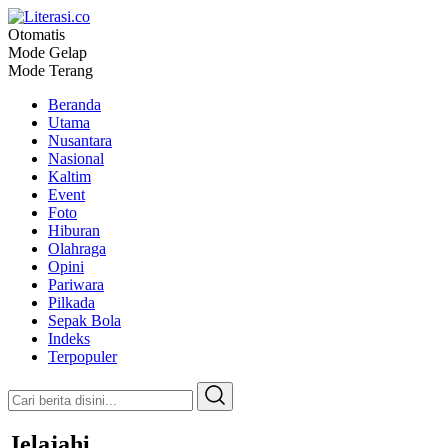
Otomatis
Pilar Informasi
Mode Gelap
Literasi.co
Mode Terang
Beranda
Utama
Nusantara
Nasional
Kaltim
Event
Foto
Hiburan
Olahraga
Opini
Pariwara
Pilkada
Sepak Bola
Indeks
Terpopuler
Jelajahi