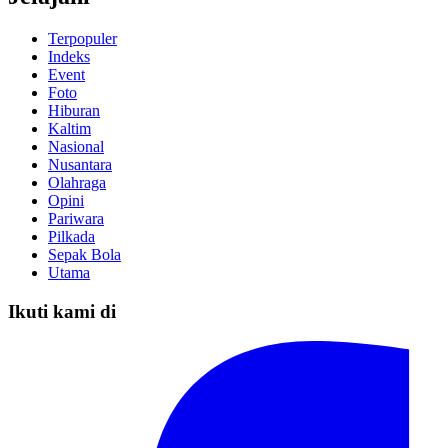
Terpopuler
Indeks
Event
Foto
Hiburan
Kaltim
Nasional
Nusantara
Olahraga
Opini
Pariwara
Pilkada
Sepak Bola
Utama
Ikuti kami di